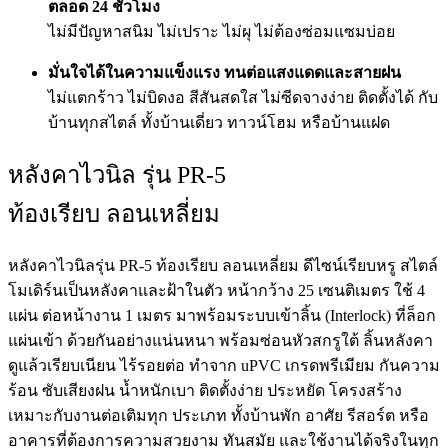
ตลอด 24 ชั่วโมง
ไม่มีปัญหาสนิม ไม่เปราะ ไม่ผุ ไม่ต้องซ่อมแซมบ่อย
มั่นใจได้ในความแข็งแรง ทนต่อแสงแดดและสายฝน
ไม่แตกร้าว ไม่บิดงอ สีสันสดใส ไม่ซีดจางง่าย ติดตั้งได้ กับ
บ้านทุกสไตล์ ทั้งบ้านเดี่ยว ทาวน์โฮม หรือบ้านแฝด
หลังคาไวนิล รุ่น PR-5
ท้องเรียบ ลอนเหลี่ยม
หลังคาไวนิลรุ่น PR-5 ท้องเรียบ ลอนเหลี่ยม ดีไซน์เรียบหรู สไตล์
โมเดิร์นเป็นหลังคาและฝ้าในตัว หน้ากว้าง 25 เซนติเมตร ใช้ 4
แผ่น ต่อหน้างาน 1 เมตร มาพร้อมระบบเข้าลิ้น (Interlock) ที่ล็อก
แผ่นเข้า ด้วยกันอย่างแน่นหนา พร้อมซ่อนหัวสกรูใต้ ลิ้นหลังคา
ดูแล้วเรียบเนียน ไร้รอยต่อ ทำจาก uPVC เกรดพรีเมียม กันความ
ร้อน ซับเสียงฝน น้ำหนักเบา ติดตั้งง่าย ประหยัด โครงสร้าง
เหมาะกับงานต่อเติมทุก ประเภท ทั้งบ้านพัก อาศัย รีสอร์ต หรือ
อาคารที่ต้องการความสวยงาม ทันสมัย และใช้งานได้จริงในทุก