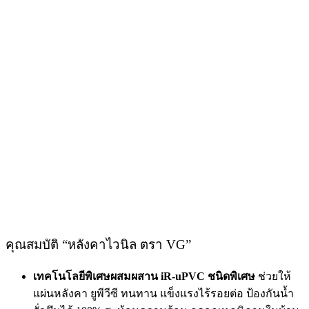
คุณสมบัติ “หลังคาไวนิล ตรา VG”
เทคโนโลยีพิเศษผสมผสาน iR-uPVC ชนิดพิเศษ
ช่วยให้
แผ่นหลังคา ยูพีวีซี ทนทาน แข็งแรงไร้รอยต่อ ป้องกันน้ำ